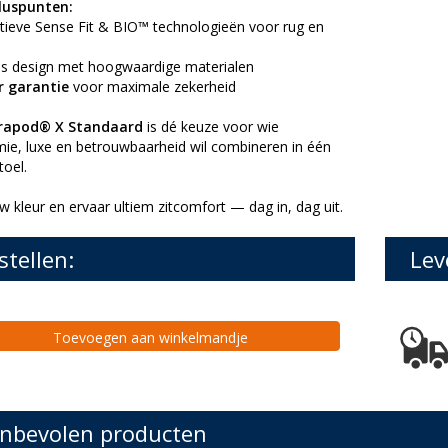
luspunten:
atieve Sense Fit & BIO™ technologieën voor rug en
oos design met hoogwaardige materialen
r garantie
voor maximale zekerheid
rapod® X Standaard
is dé keuze voor wie
ie, luxe en betrouwbaarheid wil combineren in één
oel.
w kleur en ervaar ultiem zitcomfort — dag in, dag uit.
stellen:
Lev
Toevoegen aan winkelmandje
nbevolen producten