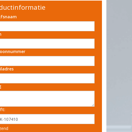
ductinformatie
ijfsnaam
m
foonnummer
iladres
g
ft:
zend