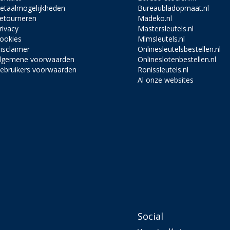
etaalmogelijkheden
Bureaubladopmaat.nl
etourneren
Madeko.nl
rivacy
Mastersleutels.nl
ookies
Mlmsleutels.nl
isclaimer
Onlinesleutelsbestellen.nl
lgemene voorwaarden
Onlineslotenbestellen.nl
ebruikers voorwaarden
Ronissleutels.nl
Al onze websites
Social