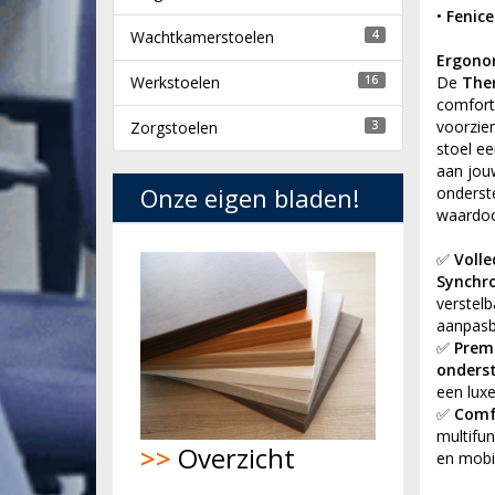
•
Fenice
Wachtkamerstoelen
4
Ergonom
Werkstoelen
16
De
The
comfort
voorzie
Zorgstoelen
3
stoel ee
aan jou
Onze eigen bladen!
onderste
waardoor
✅
Volle
Synchr
verstel
aanpasb
✅
Prem
onderst
een luxe
✅
Comf
multifun
>>
Overzicht
en mobil