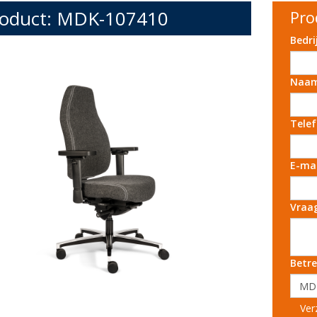
oduct: MDK-107410
Pro
Bedr
Naa
Tele
E-ma
Vraa
Betre
Ver