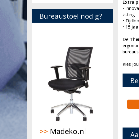
Extra p
• Innov
Bureaustoel nodig?
zitting
• Tijdl
•
15 jaa
De
The
ergonom
bureaust
Kies jou
Be
>>
Madeko.nl
Aa