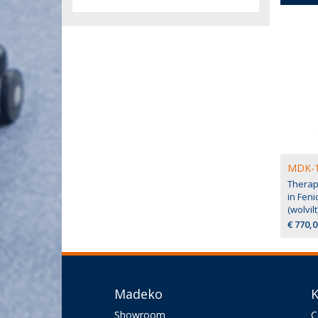
MDK-1
Therap
in Fenic
(wolvilt
€ 770,0
Madeko
K
Showroom
C