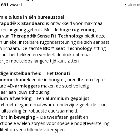
 651 zwart
• alumi
ie & luxe in één bureaustoel
rapod® X Standaard
is ontwikkeld voor maximaal
 en langdurig gebruik. Met de
hoge rugleuning
n van
Therapod® Sense Fit Technology
biedt deze
n unieke, instelbare rugondersteuning die zich aanpast
w lichaam. De zachte
BIO™ Seat Technology
zitting
unt het bekken en verdeelt de druk optimaal,
 je moeiteloos langere tijd kunt zitten.
dige instelbaarheid
– Het
Donati
oonmechaniek
en de in hoogte-, breedte- en diepte
bare
4D-armleggers
maken de stoel volledig
aar aan jouw zithouding.
ium afwerking
– Een
aluminium gepolijst
el
met elegante matzwarte onderzijde geeft de stoel
 uitstraling én robuuste duurzaamheid.
ort in beweging
– De tweefasen gaslift en
ctionele wielen zorgen voor soepele hoogteverstelling
iteit op verschillende vloertypen.