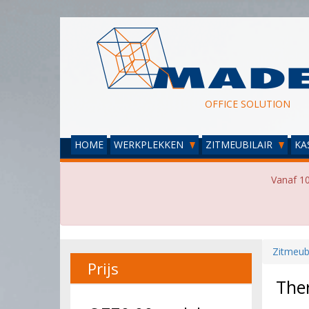
OFFICE SOLUTION
HOME
WERKPLEKKEN
ZITMEUBILAIR
KA
Vanaf 10
Zitmeubi
Prijs
Ther