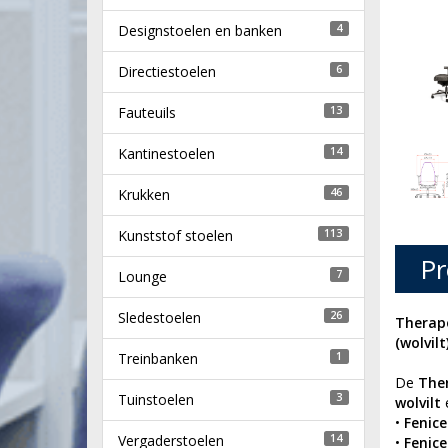
Designstoelen en banken
4
Directiestoelen
6
Fauteuils
13
Kantinestoelen
14
Krukken
46
Kunststof stoelen
113
Pr
Lounge
7
Sledestoelen
26
Therapo
(wolvilt
Treinbanken
1
De
The
Tuinstoelen
3
wolvilt
•
Fenice
Vergaderstoelen
14
•
Fenice