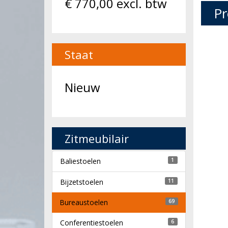
€
770,00
excl. btw
Pr
Staat
Nieuw
Zitmeubilair
Baliestoelen
1
Bijzetstoelen
11
Bureaustoelen
69
Conferentiestoelen
6