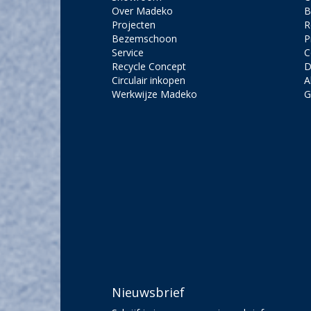
Over Madeko
B
Projecten
R
Bezemschoon
P
Service
C
Recycle Concept
D
Circulair inkopen
A
Werkwijze Madeko
G
Nieuwsbrief