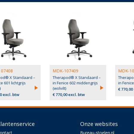
07408
MDK-107409
MDK-10
od® X Standaard –
Therapod® X Standaard –
Therapo
e 601 lichtgrijs
in Fenice 602 middengrijs
in Fenice
)
(wolvilt)
€ 770,00
0 excl. btw
€ 770,00 excl. btw
lantenservice
Onze websites
ontact
Bureau-stoelen.nl