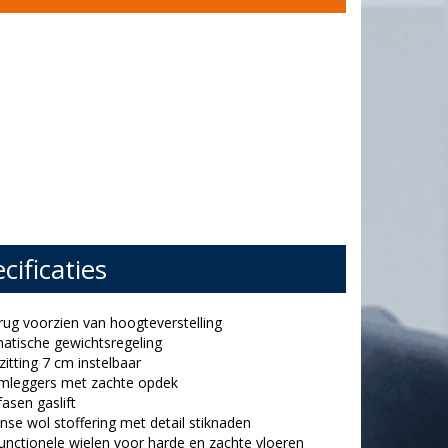
cificaties
rug voorzien van hoogteverstelling
atische gewichtsregeling
fzitting 7 cm instelbaar
rmleggers met zachte opdek
fasen gaslift
aanse wol stoffering met detail stiknaden
functionele wielen voor harde en zachte vloeren