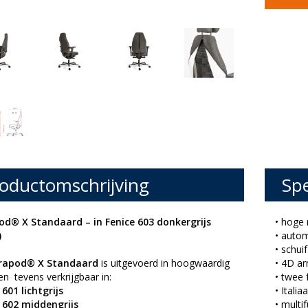
oductomschrijving
Spe
d® X Standaard – in Fenice 603 donkergrijs
• hoge 
)
• autom
• schui
rapod® X Standaard
is uitgevoerd in hoogwaardig
• 4D a
en tevens verkrijgbaar in:
• twee 
 601 lichtgrijs
• Itali
 602 middengrijs
• multi