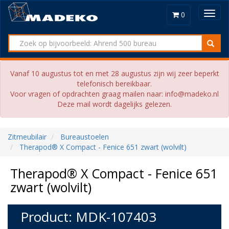
Toggl
0
navig
Vanaf 10 augustus tot en met 28 augustus zijn wij zeer beperkt
telefonisch bereikbaar.
Voor vragen of opdrachten graag mailen naar: info@madeko.nl
Deze mail wordt dagelijks gelezen.
Zitmeubilair
Bureaustoelen
Therapod® X Compact - Fenice 651 zwart (wolvilt)
Therapod® X Compact - Fenice 651
zwart (wolvilt)
Product: MDK-107403