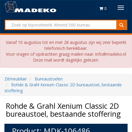
Toggl
0
navig
Vanaf 10 augustus tot en met 28 augustus zijn wij zeer beperkt
telefonisch bereikbaar.
Voor vragen of opdrachten graag mailen naar: info@madeko.nl
Deze mail wordt dagelijks gelezen.
Zitmeubilair
Bureaustoelen
Rohde & Grahl Xenium Classic 2D bureaustoel, bestaande
stoffering
Rohde & Grahl Xenium Classic 2D
bureaustoel, bestaande stoffering
Product: MDK-106486