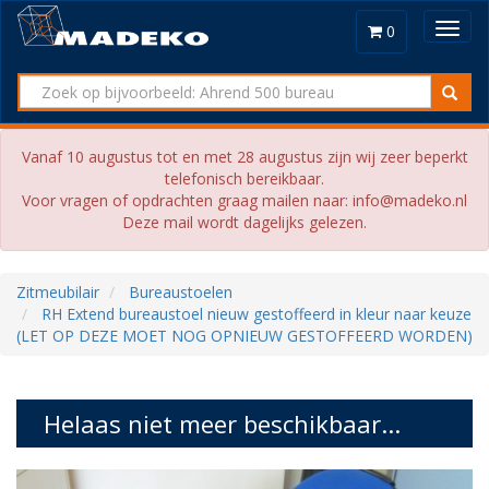
Toggl
0
navig
Vanaf 10 augustus tot en met 28 augustus zijn wij zeer beperkt
telefonisch bereikbaar.
Voor vragen of opdrachten graag mailen naar: info@madeko.nl
Deze mail wordt dagelijks gelezen.
Zitmeubilair
Bureaustoelen
RH Extend bureaustoel nieuw gestoffeerd in kleur naar keuze
(LET OP DEZE MOET NOG OPNIEUW GESTOFFEERD WORDEN)
Helaas niet meer beschikbaar...