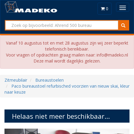
Toggl
0
navig
Vanaf 10 augustus tot en met 28 augustus zijn wij zeer beperkt
telefonisch bereikbaar.
Voor vragen of opdrachten graag mailen naar: info@madeko.nl
Deze mail wordt dagelijks gelezen.
Zitmeubilair
Bureaustoelen
Paco bureaustoel refurbisched voorzien van nieuw skai, kleur
naar keuze
Helaas niet meer beschikbaar...