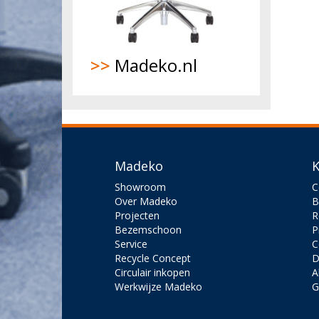
>>
Madeko.nl
Madeko
K
Showroom
C
Over Madeko
B
Projecten
R
Bezemschoon
P
Service
C
Recycle Concept
D
Circulair inkopen
A
Werkwijze Madeko
G