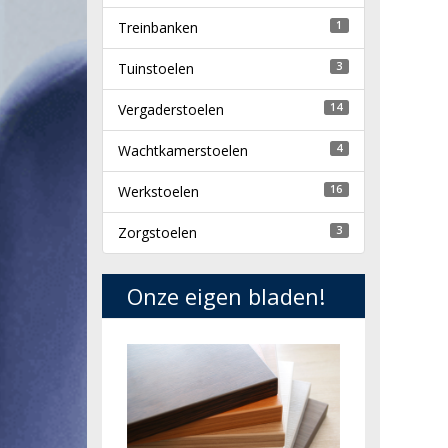
Treinbanken
1
Tuinstoelen
3
Vergaderstoelen
14
Wachtkamerstoelen
4
Werkstoelen
16
Zorgstoelen
3
Onze eigen bladen!