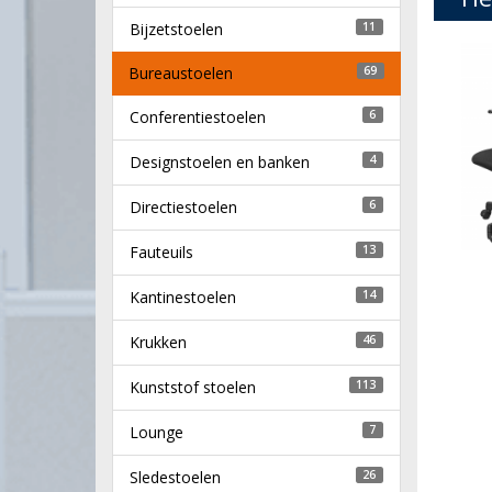
Bijzetstoelen
11
Bureaustoelen
69
Conferentiestoelen
6
Designstoelen en banken
4
Directiestoelen
6
Fauteuils
13
Kantinestoelen
14
Krukken
46
Kunststof stoelen
113
Lounge
7
Sledestoelen
26