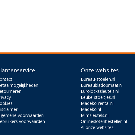
lantenservice
Onze websites
ontact
Bureau-stoelen.nl
etaalmogelijkheden
Bureaubladopmaat.nl
etourneren
Eurolockssleutels.nl
rivacy
Leuke-stoeltjes.nl
ookies
Madeko-rental.nl
isclaimer
Madeko.nl
lgemene voorwaarden
Mlmsleutels.nl
ebruikers voorwaarden
Onlineslotenbestellen.nl
Al onze websites