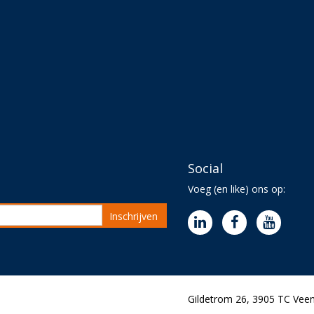
Social
Voeg (en like) ons op:
Inschrijven
Gildetrom 26, 3905 TC Veen