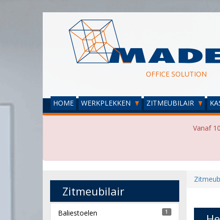
OFFICE SOLUTION
HOME
WERKPLEKKEN
ZITMEUBILAIR
KA
Vanaf 10
Zitmeubi
Zitmeubilair
Baliestoelen
1
He