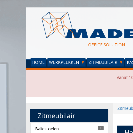
OFFICE SOLUTION
HOME
WERKPLEKKEN
ZITMEUBILAIR
KA
Vanaf 10
Zitmeubi
Zitmeubilair
Baliestoelen
1
He