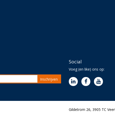
Social
Voeg (en like) ons op:
Inschrijven
Gildetrom 26, 3905 TC Veen