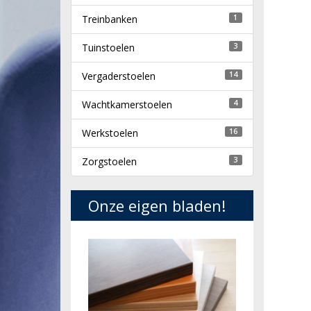
Treinbanken
1
Tuinstoelen
3
Vergaderstoelen
14
Wachtkamerstoelen
4
Werkstoelen
16
Zorgstoelen
3
Onze eigen bladen!