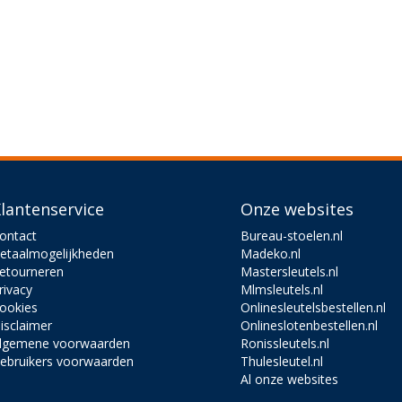
lantenservice
Onze websites
ontact
Bureau-stoelen.nl
etaalmogelijkheden
Madeko.nl
etourneren
Mastersleutels.nl
rivacy
Mlmsleutels.nl
ookies
Onlinesleutelsbestellen.nl
isclaimer
Onlineslotenbestellen.nl
lgemene voorwaarden
Ronissleutels.nl
ebruikers voorwaarden
Thulesleutel.nl
Al onze websites