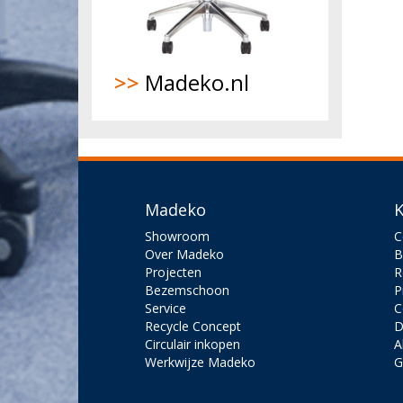
>>
Madeko.nl
Madeko
K
Showroom
C
Over Madeko
B
Projecten
R
Bezemschoon
P
Service
C
Recycle Concept
D
Circulair inkopen
A
Werkwijze Madeko
G