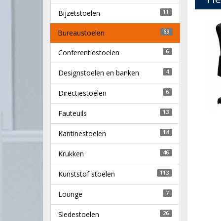
Bijzetstoelen
11
Bureaustoelen
69
Conferentiestoelen
6
Designstoelen en banken
4
Directiestoelen
6
Fauteuils
13
Kantinestoelen
14
Krukken
46
Kunststof stoelen
113
Lounge
7
Sledestoelen
26