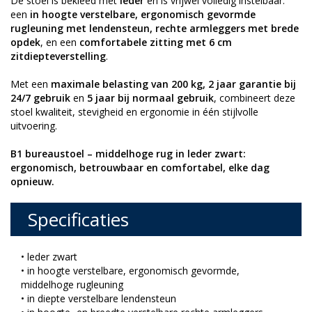
De stoel is bekleed met
leder
en is vrijwel volledig instelbaar:
een
in hoogte verstelbare, ergonomisch gevormde
rugleuning met lendensteun, rechte armleggers met brede
opdek
, en een
comfortabele zitting met 6 cm
zitdiepteverstelling
.
Met een
maximale belasting van 200 kg, 2 jaar garantie bij
24/7 gebruik
en
5 jaar bij normaal gebruik
, combineert deze
stoel kwaliteit, stevigheid en ergonomie in één stijlvolle
uitvoering.
B1 bureaustoel – middelhoge rug in leder zwart:
ergonomisch, betrouwbaar en comfortabel, elke dag
opnieuw.
Specificaties
• leder zwart
• in hoogte verstelbare, ergonomisch gevormde,
middelhoge rugleuning
• in diepte verstelbare lendensteun