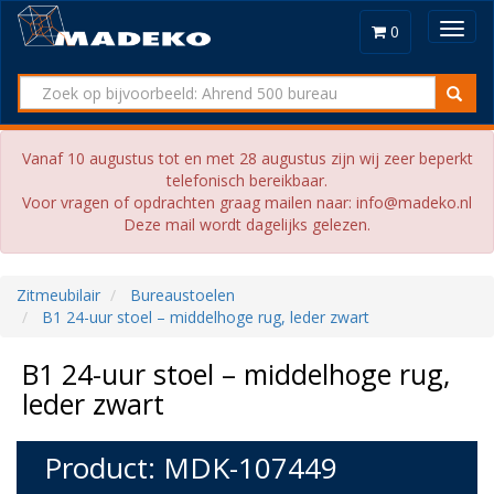
Toggl
0
navig
Vanaf 10 augustus tot en met 28 augustus zijn wij zeer beperkt
telefonisch bereikbaar.
Voor vragen of opdrachten graag mailen naar: info@madeko.nl
Deze mail wordt dagelijks gelezen.
Zitmeubilair
Bureaustoelen
B1 24-uur stoel – middelhoge rug, leder zwart
B1 24-uur stoel – middelhoge rug,
leder zwart
Product: MDK-107449