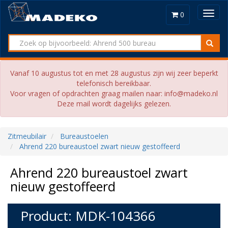
Toggl
0
navig
Vanaf 10 augustus tot en met 28 augustus zijn wij zeer beperkt
telefonisch bereikbaar.
Voor vragen of opdrachten graag mailen naar: info@madeko.nl
Deze mail wordt dagelijks gelezen.
Zitmeubilair
Bureaustoelen
Ahrend 220 bureaustoel zwart nieuw gestoffeerd
Ahrend 220 bureaustoel zwart
nieuw gestoffeerd
Product: MDK-104366