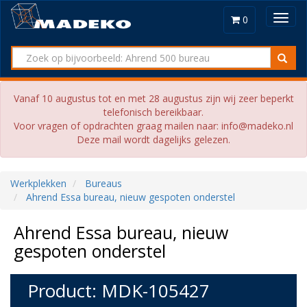
Toggl
0
navig
Vanaf 10 augustus tot en met 28 augustus zijn wij zeer beperkt
telefonisch bereikbaar.
Voor vragen of opdrachten graag mailen naar: info@madeko.nl
Deze mail wordt dagelijks gelezen.
Werkplekken
Bureaus
Ahrend Essa bureau, nieuw gespoten onderstel
Ahrend Essa bureau, nieuw
gespoten onderstel
Product: MDK-105427