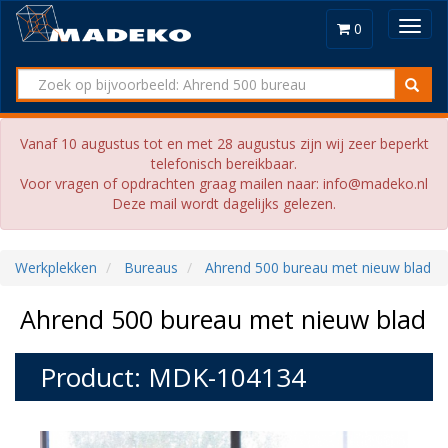
Toggl
0
navig
Vanaf 10 augustus tot en met 28 augustus zijn wij zeer beperkt
telefonisch bereikbaar.
Voor vragen of opdrachten graag mailen naar: info@madeko.nl
Deze mail wordt dagelijks gelezen.
Werkplekken
Bureaus
Ahrend 500 bureau met nieuw blad
Ahrend 500 bureau met nieuw blad
Product: MDK-104134