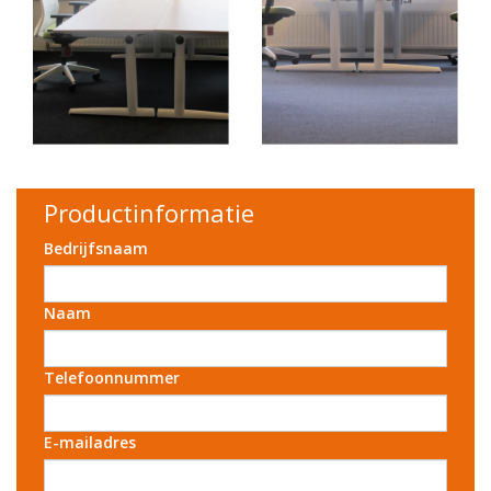
Productinformatie
Bedrijfsnaam
Naam
Telefoonnummer
E-mailadres