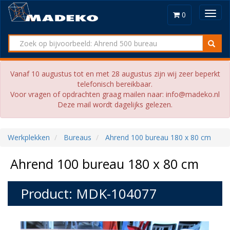
Toggl
0
navig
Vanaf 10 augustus tot en met 28 augustus zijn wij zeer beperkt
telefonisch bereikbaar.
Voor vragen of opdrachten graag mailen naar: info@madeko.nl
Deze mail wordt dagelijks gelezen.
Werkplekken
Bureaus
Ahrend 100 bureau 180 x 80 cm
Ahrend 100 bureau 180 x 80 cm
Product: MDK-104077