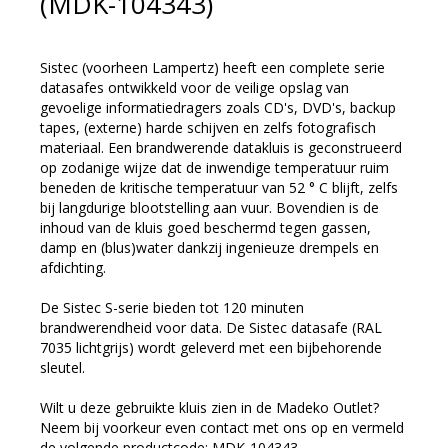
(MDK-104343)
Sistec (voorheen Lampertz) heeft een complete serie
datasafes ontwikkeld voor de veilige opslag van
gevoelige informatiedragers zoals CD's, DVD's, backup
tapes, (externe) harde schijven en zelfs fotografisch
materiaal. Een brandwerende datakluis is geconstrueerd
op zodanige wijze dat de inwendige temperatuur ruim
beneden de kritische temperatuur van 52 ° C blijft, zelfs
bij langdurige blootstelling aan vuur. Bovendien is de
inhoud van de kluis goed beschermd tegen gassen,
damp en (blus)water dankzij ingenieuze drempels en
afdichting.
De Sistec S-serie bieden tot 120 minuten
brandwerendheid voor data. De Sistec datasafe (RAL
7035 lichtgrijs) wordt geleverd met een bijbehorende
sleutel.
Wilt u deze gebruikte kluis zien in de Madeko Outlet?
Neem bij voorkeur even contact met ons op en vermeld
de volgende productcode: MDK-104343.