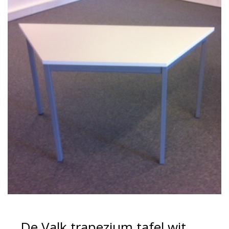
De Valk trapezium tafel wit,