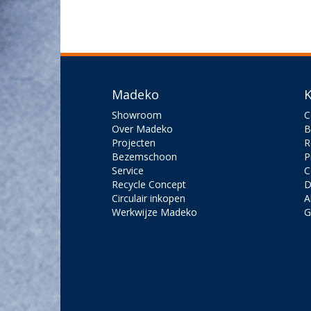
Madeko
K
Showroom
C
Over Madeko
B
Projecten
R
Bezemschoon
P
Service
C
Recycle Concept
D
Circulair inkopen
A
Werkwijze Madeko
G