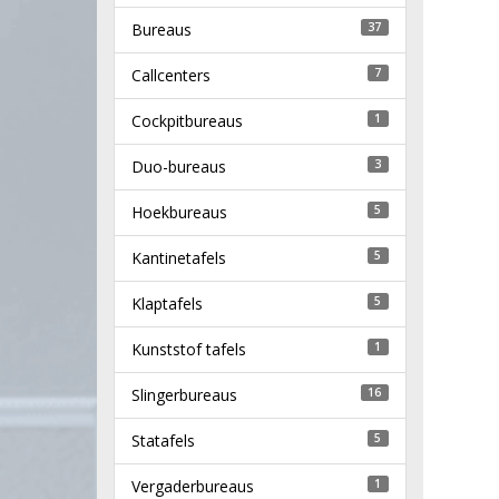
Bureaus
37
Callcenters
7
Cockpitbureaus
1
Duo-bureaus
3
Hoekbureaus
5
Kantinetafels
5
Klaptafels
5
Kunststof tafels
1
Slingerbureaus
16
Statafels
5
Vergaderbureaus
1