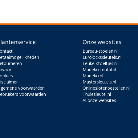
lantenservice
Onze websites
ontact
Bureau-stoelen.nl
etaalmogelijkheden
Eurolockssleutels.nl
etourneren
Leuke-stoeltjes.nl
rivacy
Madeko-rental.nl
ookies
Madeko.nl
isclaimer
Mastersleutels.nl
lgemene voorwaarden
Onlineslotenbestellen.nl
ebruikers voorwaarden
Thulesleutel.nl
Al onze websites