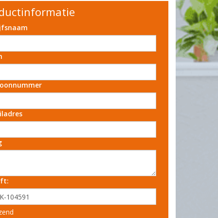
ductinformatie
ijfsnaam
m
foonnummer
iladres
g
ft:
zend