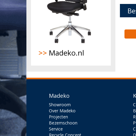
Be
>>
Madeko.nl
Madeko
K
Showroom
C
Over Madeko
B
Projecten
R
Bezemschoon
P
Service
C
Recycle Concept
D