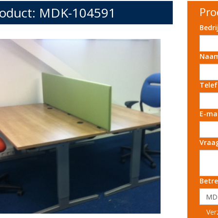
oduct: MDK-104591
Pro
Bedr
Naa
Tele
E-ma
Vraa
Betre
Ver