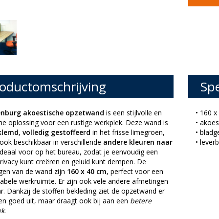
oductomschrijving
Spe
enburg akoestische opzetwand
is een stijlvolle en
• 160 x
he oplossing voor een rustige werkplek. Deze wand is
• akoe
klemd
,
volledig gestoffeerd
in het frisse limegroen,
• blad
ook beschikbaar in verschillende
andere kleuren naar
• lever
 Ideaal voor op het bureau, zodat je eenvoudig een
rivacy kunt creëren en geluid kunt dempen. De
gen van de wand zijn
160 x 40 cm
, perfect voor een
abele werkruimte. Er zijn ook vele andere afmetingen
r. Dankzij de stoffen bekleding ziet de opzetwand er
een goed uit, maar draagt ook bij aan een
betere
ek
.