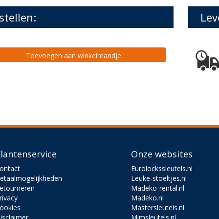
stellen:
Lev
Toevoegen aan winkelmandje
lantenservice
Onze websites
ontact
Eurolockssleutels.nl
etaalmogelijkheden
Leuke-stoeltjes.nl
etourneren
Madeko-rental.nl
rivacy
Madeko.nl
ookies
Mastersleutels.nl
isclaimer
Mlmsleutels.nl