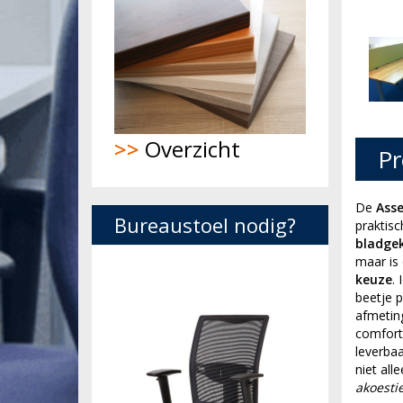
>>
Overzicht
Pr
De
Ass
Bureaustoel nodig?
praktisc
bladge
maar is 
keuze
.
beetje p
afmetin
comfort
leverbaa
niet all
akoesti