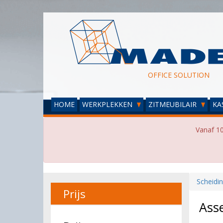
OFFICE SOLUTION
HOME
WERKPLEKKEN
ZITMEUBILAIR
KA
Vanaf 10
Scheidi
Prijs
Ass