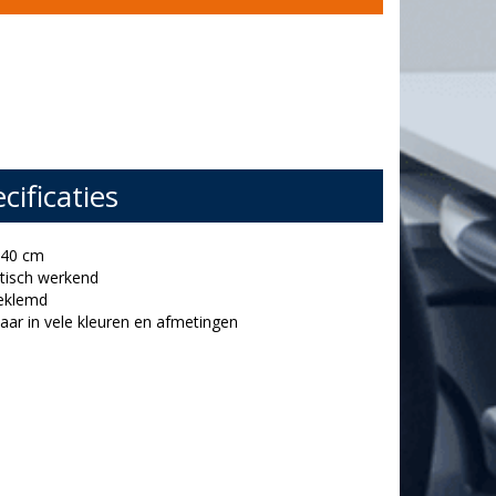
cificaties
 40 cm
stisch werkend
geklemd
baar in vele kleuren en afmetingen